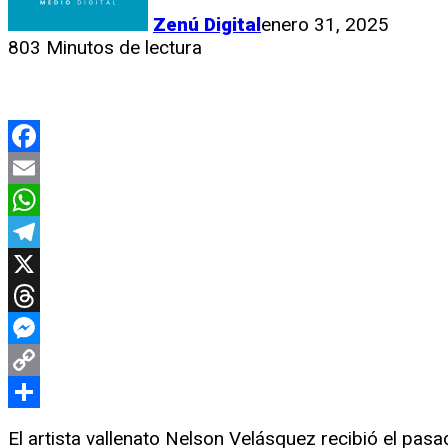
Zenú Digital
enero 31, 2025
803
Minutos de lectura
Facebook
Email
WhatsApp
Telegram
X
Threads
Messenger
Copy
Link
Compartir
El artista vallenato Nelson Velásquez recibió el pas