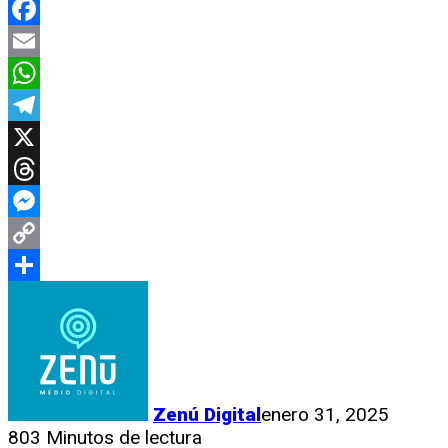
Facebook
Email
WhatsApp
Telegram
X
Threads
Messenger
Copy
Link
Compartir
Zenú Digital
enero 31, 2025
803
Minutos de lectura