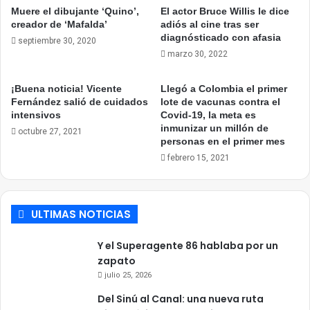
Muere el dibujante ‘Quino’,
El actor Bruce Willis le dice
creador de ‘Mafalda’
adiós al cine tras ser
diagnósticado con afasia
septiembre 30, 2020
marzo 30, 2022
¡Buena noticia! Vicente
Llegó a Colombia el primer
Fernández salió de cuidados
lote de vacunas contra el
intensivos
Covid-19, la meta es
inmunizar un millón de
octubre 27, 2021
personas en el primer mes
febrero 15, 2021
ULTIMAS NOTICIAS
Y el Superagente 86 hablaba por un
zapato
julio 25, 2026
Del Sinú al Canal: una nueva ruta