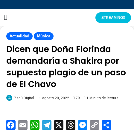
STREAMING
Actualidad
Música
Dicen que Doña Florinda
demandaría a Shakira por
supuesto plagio de un paso
de El Chavo
Zenú Digital
agosto 20, 2022
79
1 Minuto de lectura
Facebook
Email
WhatsApp
Telegram
X
Threads
Messenge
Copy
Comp