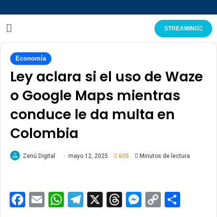
STREAMING
Economía
Ley aclara si el uso de Waze
o Google Maps mientras
conduce le da multa en
Colombia
Zenú Digital
mayo 12, 2025
605
Minutos de lectura
Facebook
Email
WhatsApp
Telegram
X
Threads
Messenge
Copy
Comp
Link