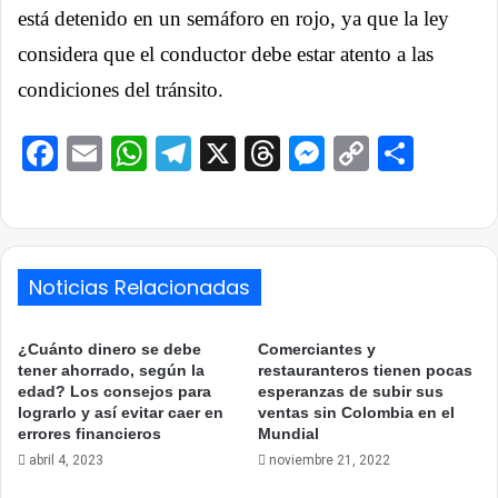
está detenido en un semáforo en rojo, ya que la ley
considera que el conductor debe estar atento a las
condiciones del tránsito.
Facebook
Email
WhatsApp
Telegram
X
Threads
Messenge
Copy
Comp
Link
Noticias Relacionadas
¿Cuánto dinero se debe
Comerciantes y
tener ahorrado, según la
restauranteros tienen pocas
edad? Los consejos para
esperanzas de subir sus
lograrlo y así evitar caer en
ventas sin Colombia en el
errores financieros
Mundial
abril 4, 2023
noviembre 21, 2022