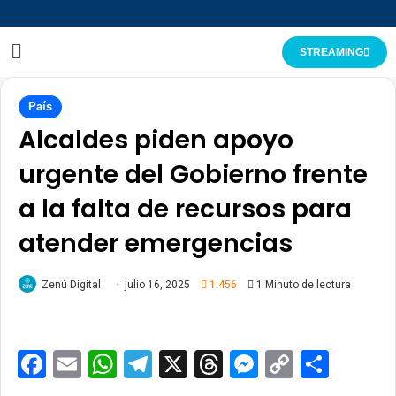
STREAMING
País
Alcaldes piden apoyo
urgente del Gobierno frente
a la falta de recursos para
atender emergencias
Zenú Digital
julio 16, 2025
1.456
1 Minuto de lectura
Facebook
Email
WhatsApp
Telegram
X
Threads
Messenge
Copy
Comp
Link