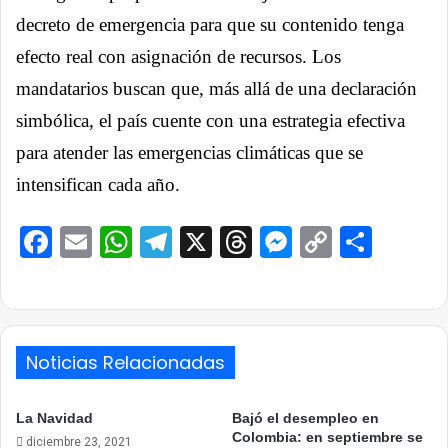
decreto de emergencia para que su contenido tenga
efecto real con asignación de recursos. Los
mandatarios buscan que, más allá de una declaración
simbólica, el país cuente con una estrategia efectiva
para atender las emergencias climáticas que se
intensifican cada año.
Facebook
Email
WhatsApp
Telegram
X
Threads
Messenge
Copy
Comp
Link
Noticias Relacionadas
La Navidad
Bajó el desempleo en
Colombia: en septiembre se
diciembre 23, 2021