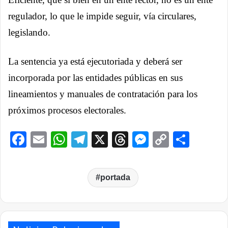
regulador, lo que le impide seguir, vía circulares,
legislando.
La sentencia ya está ejecutoriada y deberá ser
incorporada por las entidades públicas en sus
lineamientos y manuales de contratación para los
próximos procesos electorales.
Facebook
Email
WhatsApp
Telegram
X
Threads
Messenge
Copy
Comp
Link
portada