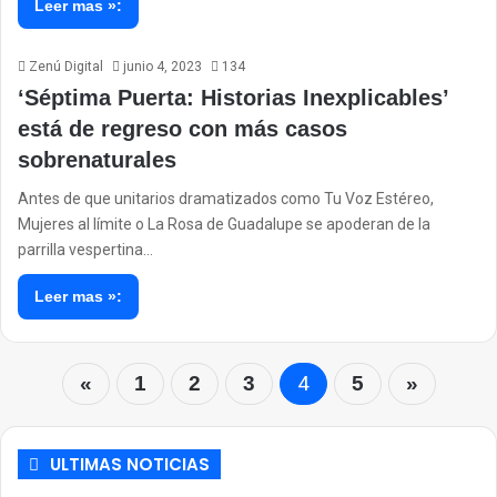
Leer mas »:
Zenú Digital
junio 4, 2023
134
‘Séptima Puerta: Historias Inexplicables’
está de regreso con más casos
sobrenaturales
Antes de que unitarios dramatizados como Tu Voz Estéreo,
Mujeres al límite o La Rosa de Guadalupe se apoderan de la
parrilla vespertina…
Leer mas »:
4
«
1
2
3
5
»
ULTIMAS NOTICIAS