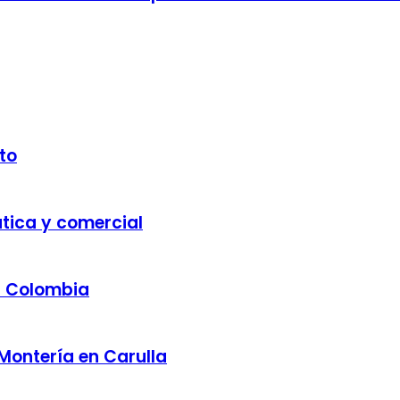
to
ática y comercial
a Colombia
 Montería en Carulla