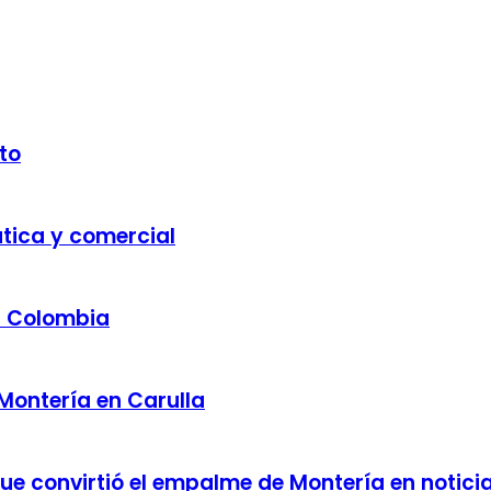
to
ática y comercial
a Colombia
 Montería en Carulla
 que convirtió el empalme de Montería en notici