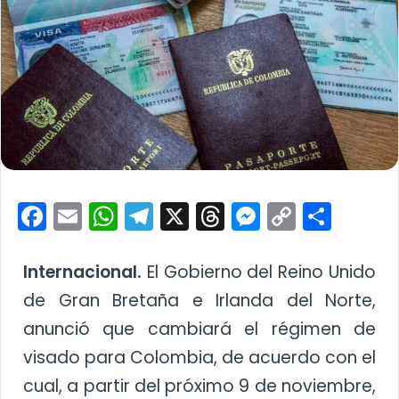
Facebook
Email
WhatsApp
Telegram
X
Threads
Messenge
Copy
Comp
Link
Internacional.
El Gobierno del Reino Unido
de Gran Bretaña e Irlanda del Norte,
anunció que cambiará el régimen de
visado para Colombia, de acuerdo con el
cual, a partir del próximo 9 de noviembre,