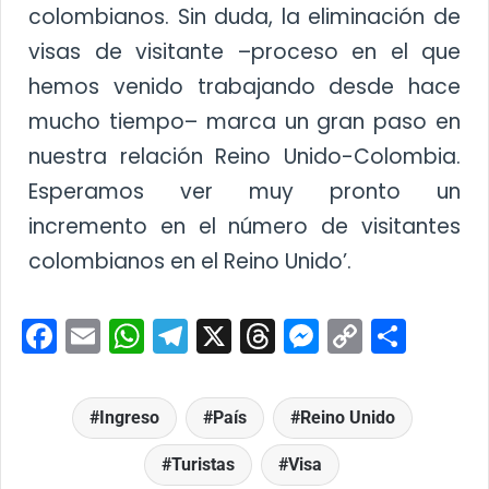
colombianos. Sin duda, la eliminación de
visas de visitante –proceso en el que
hemos venido trabajando desde hace
mucho tiempo– marca un gran paso en
nuestra relación Reino Unido-Colombia.
Esperamos ver muy pronto un
incremento en el número de visitantes
colombianos en el Reino Unido’.
Facebook
Email
WhatsApp
Telegram
X
Threads
Messenge
Copy
Comp
Link
Ingreso
País
Reino Unido
Turistas
Visa