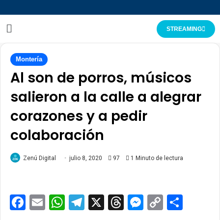
STREAMING
Montería
Al son de porros, músicos
salieron a la calle a alegrar
corazones y a pedir
colaboración
Zenú Digital
julio 8, 2020
97
1 Minuto de lectura
Facebook
Email
WhatsApp
Telegram
X
Threads
Messenge
Copy
Comp
Link