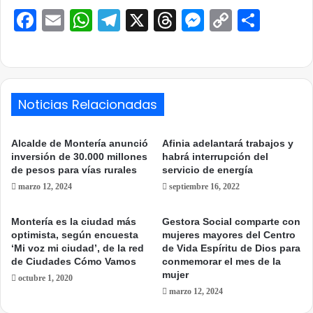
Facebook
Email
WhatsApp
Telegram
X
Threads
Messenge
Copy
Comp
Link
Noticias Relacionadas
Alcalde de Montería anunció
Afinia adelantará trabajos y
inversión de 30.000 millones
habrá interrupción del
de pesos para vías rurales
servicio de energía
marzo 12, 2024
septiembre 16, 2022
Montería es la ciudad más
Gestora Social comparte con
optimista, según encuesta
mujeres mayores del Centro
‘Mi voz mi ciudad’, de la red
de Vida Espíritu de Dios para
de Ciudades Cómo Vamos
conmemorar el mes de la
mujer
octubre 1, 2020
marzo 12, 2024