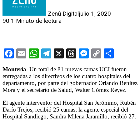
Zenú Digital
julio 1, 2020
90
1 Minuto de lectura
Facebook
Email
WhatsApp
Telegram
X
Threads
Messenge
Copy
Comp
Link
Montería
. Un total de 81 nuevas camas UCI fueron
entregadas a los directivos de los cuatro hospitales del
departamento, por parte del gobernador Orlando Benítez
Mora y el secretario de Salud, Walter Gómez Reyez.
El agente interventor del Hospital San Jerónimo, Rubén
Darío Trejos, recibió 25 camas; la agente especial del
Hospital Sandiego, Sandra Milena Jaramillo, recibió 27.