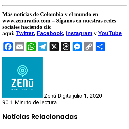
Más noticias de Colombia y el mundo en
www.zenuradio.com – Síganos en nuestras redes
sociales haciendo clic
aquí:
Twitter
,
Facebook
,
Instagram
y
YouTube
Facebook
Email
WhatsApp
Telegram
X
Threads
Messenge
Copy
Comp
Link
Zenú Digital
julio 1, 2020
90
1 Minuto de lectura
Noticias Relacionadas