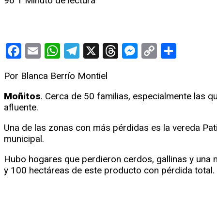
96
1 Minuto de lectura
Facebook
Email
WhatsApp
Telegram
X
Threads
Messenge
Copy
Compa
Link
Por Blanca Berrío Montiel
Moñitos
. Cerca de 50 familias, especialmente las 
afluente.
Una de las zonas con más pérdidas es la vereda Pati
municipal.
Hubo hogares que perdieron cerdos, gallinas y una 
y 100 hectáreas de este producto con pérdida total.