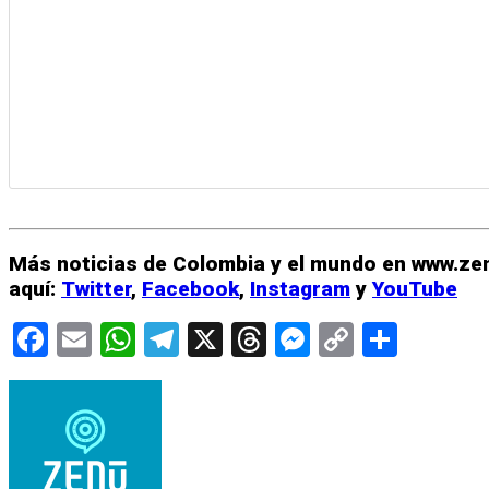
Más noticias de Colombia y el mundo en www.zen
aquí:
Twitter
,
Facebook
,
Instagram
y
YouTube
Facebook
Email
WhatsApp
Telegram
X
Threads
Messenge
Copy
Compa
Link