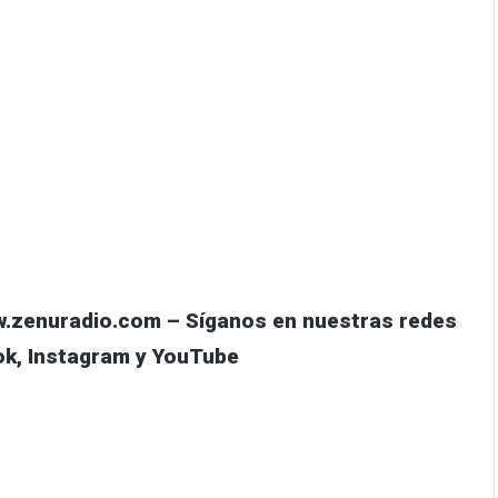
w.zenuradio.com – Síganos en nuestras redes
ok
,
Instagram
y
YouTube