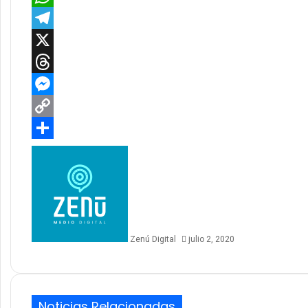
WhatsApp
Telegram
X
Threads
Messenger
Copy
Link
Compartir
Zenú Digital
julio 2, 2020
Noticias Relacionadas