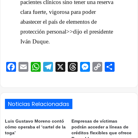
pacientes clínicos sino tener una reserva
clara fuerte, vigorosa para poder
abastecer el país de elementos de
protección personal>>dijo el presidente
Iván Duque.
Facebook
Email
WhatsApp
Telegram
X
Threads
Messenge
Copy
Comp
Link
Noticias Relacionadas
Luis Gustavo Moreno contó
Empresas de víctimas
cómo operaba el ‘cartel de la
podrán acceder a líneas de
toga’
créditos flexibles que ofrece