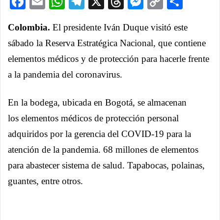
Facebook
Email
WhatsApp
Telegram
X
Threads
Messenge
Copy
Comp
Link
Colombia.
El presidente Iván Duque visitó este
sábado la Reserva Estratégica Nacional, que contiene
elementos médicos y de protección para hacerle frente
a la pandemia del coronavirus.
En la bodega, ubicada en Bogotá, se almacenan
los elementos médicos de protección personal
adquiridos por la gerencia del COVID-19 para la
atención de la pandemia. 68 millones de elementos
para abastecer sistema de salud. Tapabocas, polainas,
guantes, entre otros.