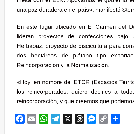
mesa con el ELN. Apoyamos el gobierno en
una paz duradera en el país», manifestó Stor
En este lugar ubicado en El Carmen del D
lideran proyectos de confecciones bajo 
Herbapaz, proyecto de piscicultura para co
dos hectáreas de plátano tipo exporta
Reincorporación y la Normalización.
«Hoy, en nombre del ETCR (Espacios Territo
los reincorporados, quiero decirles a to
reincorporación, y que creemos que podemos lo
Facebook
Email
WhatsApp
Telegram
X
Threads
Messen
Copy
Co
Link