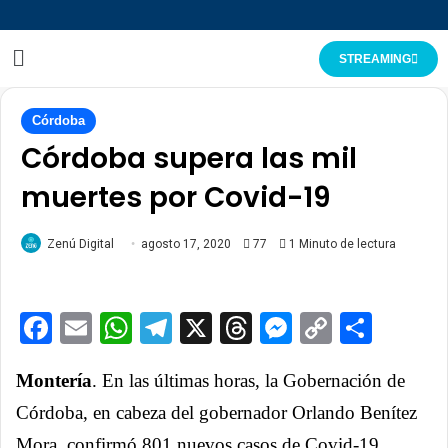
STREAMING
Córdoba
Córdoba supera las mil
muertes por Covid-19
Zenú Digital
agosto 17, 2020
77
1 Minuto de lectura
Facebook
Email
WhatsApp
Telegram
X
Threads
Messenge
Copy
Comp
Link
Montería
. En las últimas horas, la Gobernación de
Córdoba, en cabeza del gobernador Orlando Benítez
Mora, confirmó 801 nuevos casos de Covid-19.