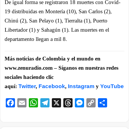
De igual forma se registraron 18 muertes con Covid-
19 distribuidas en Montería (10), San Carlos (2),
Chinú (2), San Pelayo (1), Tierralta (1), Puerto
Libertador (1) y Sahagún (1). Las muertes en el
departamento llegan a mil 8.
Más noticias de Colombia y el mundo en
www.zenuradio.com – Síganos en nuestras redes
sociales haciendo clic
aquí:
Twitter
,
Facebook
,
Instagram
y
YouTube
Facebook
Email
WhatsApp
Telegram
X
Threads
Messenge
Copy
Comp
Link