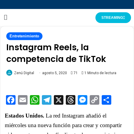
STREAMING
Entretenimiento
Instagram Reels, la
competencia de TikTok
Zenú Digital
agosto 5, 2020
71
1 Minuto de lectura
Facebook
Email
WhatsApp
Telegram
X
Threads
Messenge
Copy
Comp
Link
Estados Unidos.
La red Instagram añadió el
miércoles una nueva función para crear y compartir