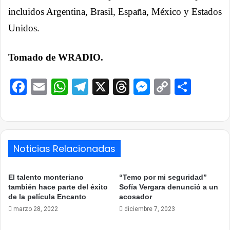
incluidos Argentina, Brasil, España, México y Estados
Unidos.
Tomado de WRADIO.
Facebook
Email
WhatsApp
Telegram
X
Threads
Messenge
Copy
Comp
Link
Noticias Relacionadas
El talento monteriano
“Temo por mi seguridad”
también hace parte del éxito
Sofía Vergara denunció a un
de la película Encanto
acosador
marzo 28, 2022
diciembre 7, 2023