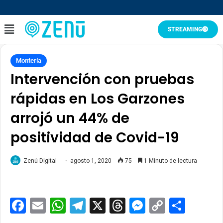
STREAMING
Montería
Intervención con pruebas
rápidas en Los Garzones
arrojó un 44% de
positividad de Covid-19
Zenú Digital
agosto 1, 2020
75
1 Minuto de lectura
Facebook
Email
WhatsApp
Telegram
X
Threads
Messenge
Copy
Comp
Link