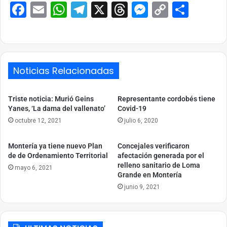
Facebook
Email
WhatsApp
Telegram
X
Threads
Messenge
Copy
Comp
Link
Noticias Relacionadas
Triste noticia: Murió Geins
Representante cordobés tiene
Yanes, ‘La dama del vallenato’
Covid-19
octubre 12, 2021
julio 6, 2020
Montería ya tiene nuevo Plan
Concejales verificaron
de de Ordenamiento Territorial
afectación generada por el
relleno sanitario de Loma
mayo 6, 2021
Grande en Montería
junio 9, 2021