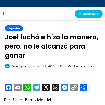
STREAMING
Deportes
Joel luchó e hizo la manera,
pero, no le alcanzó para
ganar
Zenú Digital
agosto 28, 2020
80
Minutos de lectura
Facebook
Email
WhatsApp
Telegram
X
Threads
Messenge
Copy
Comp
Link
Por Blanca Berrío Montiel