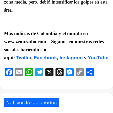
zona media, pero, debió intensificar los golpes en esta
área.
Más noticias de Colombia y el mundo en
www.zenuradio.com – Síganos en nuestras redes
sociales haciendo clic
aquí:
Twitter
,
Facebook
,
Instagram
y
YouTube
Facebook
Email
WhatsApp
Telegram
X
Threads
Messenge
Copy
Comp
Link
Noticias Relacionadas