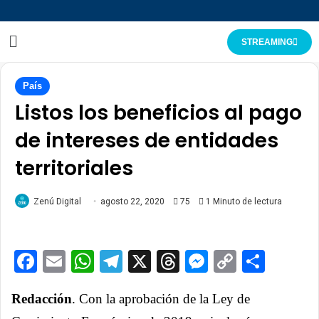
STREAMING
País
Listos los beneficios al pago
de intereses de entidades
territoriales
Zenú Digital
agosto 22, 2020
75
1 Minuto de lectura
Facebook
Email
WhatsApp
Telegram
X
Threads
Messenge
Copy
Comp
Link
Redacción
. Con la aprobación de la Ley de