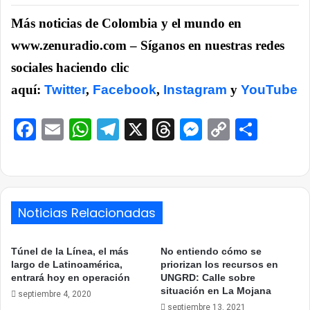
Más noticias de Colombia y el mundo en
www.zenuradio.com – Síganos en nuestras redes
sociales haciendo clic
aquí:
Twitter
,
Facebook
,
Instagram
y
YouTube
Facebook
Email
WhatsApp
Telegram
X
Threads
Messenge
Copy
Comp
Link
Noticias Relacionadas
Túnel de la Línea, el más
No entiendo cómo se
largo de Latinoamérica,
priorizan los recursos en
entrará hoy en operación
UNGRD: Calle sobre
situación en La Mojana
septiembre 4, 2020
septiembre 13, 2021