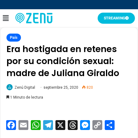
STREAMING
País
Era hostigada en retenes
por su condición sexual:
madre de Juliana Giraldo
Zenú Digital
septiembre 25, 2020
820
1 Minuto de lectura
Facebook
Email
WhatsApp
Telegram
X
Threads
Messenge
Copy
Comp
Link