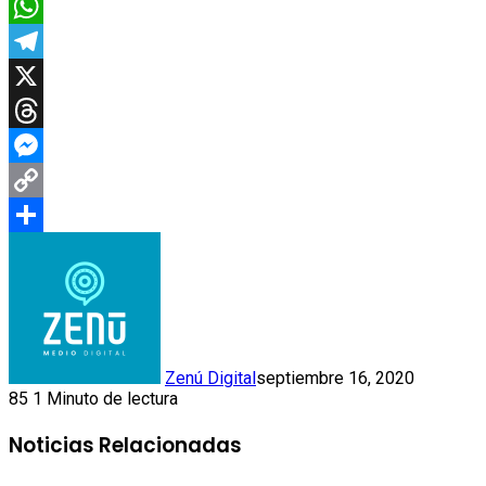
Email
WhatsApp
Telegram
X
Threads
Messenger
Copy
Link
Compartir
Zenú Digital
septiembre 16, 2020
85
1 Minuto de lectura
Noticias Relacionadas