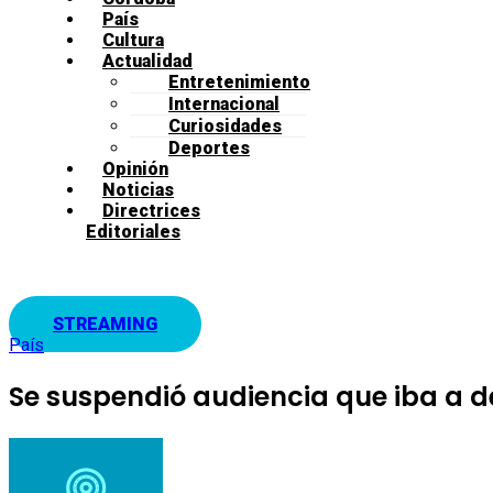
País
Cultura
Actualidad
Entretenimiento
Internacional
Curiosidades
Deportes
Opinión
Noticias
Directrices
Editoriales
STREAMING
País
Se suspendió audiencia que iba a de