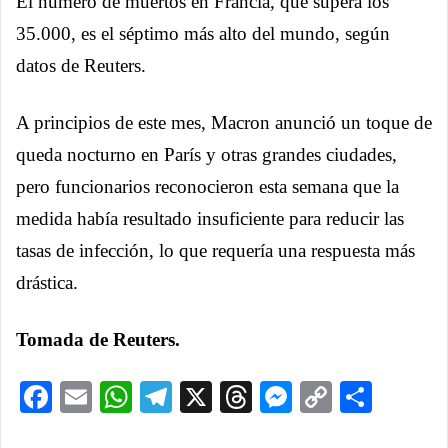
El número de muertos en Francia, que supera los
35.000, es el séptimo más alto del mundo, según
datos de Reuters.
A principios de este mes, Macron anunció un toque de
queda nocturno en París y otras grandes ciudades,
pero funcionarios reconocieron esta semana que la
medida había resultado insuficiente para reducir las
tasas de infección, lo que requería una respuesta más
drástica.
Tomada de Reuters.
Facebook
Email
WhatsApp
Telegram
X
Threads
Messenge
Copy
Comp
Link