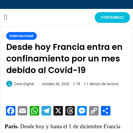
STREAMING
Internacional
Desde hoy Francia entra en
confinamiento por un mes
debido al Covid-19
Zenú Digital
octubre 30, 2020
78
1 Minuto de lectura
Facebook
Email
WhatsApp
Telegram
X
Threads
Messenge
Copy
Comp
Link
París.
Desde hoy y hasta el 1 de diciembre Francia