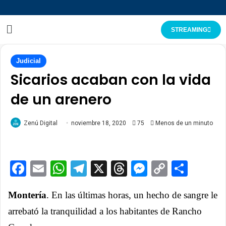
STREAMING
Judicial
Sicarios acaban con la vida
de un arenero
Zenú Digital
noviembre 18, 2020
75
Menos de un minuto
Facebook
Email
WhatsApp
Telegram
X
Threads
Messenge
Copy
Comp
Link
Montería
. En las últimas horas, un hecho de sangre le
arrebató la tranquilidad a los habitantes de Rancho