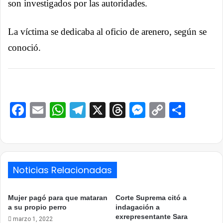
son investigados por las autoridades.
La víctima se dedicaba al oficio de arenero, según se
conoció.
Facebook
Email
WhatsApp
Telegram
X
Threads
Messenge
Copy
Comp
Link
Noticias Relacionadas
Mujer pagó para que mataran
Corte Suprema citó a
a su propio perro
indagación a
exrepresentante Sara
marzo 1, 2022