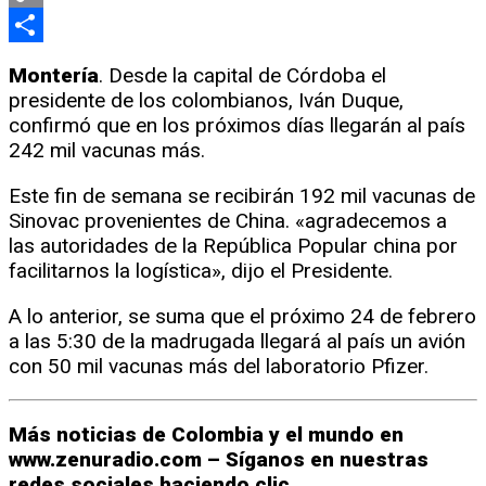
Copy
Link
Compartir
Montería
. Desde la capital de Córdoba el
presidente de los colombianos, Iván Duque,
confirmó que en los próximos días llegarán al país
242 mil vacunas más.
Este fin de semana se recibirán 192 mil vacunas de
Sinovac provenientes de China. «agradecemos a
las autoridades de la República Popular china por
facilitarnos la logística», dijo el Presidente.
A lo anterior, se suma que el próximo 24 de febrero
a las 5:30 de la madrugada llegará al país un avión
con 50 mil vacunas más del laboratorio Pfizer.
Más noticias de Colombia y el mundo en
www.zenuradio.com – Síganos en nuestras
redes sociales haciendo clic