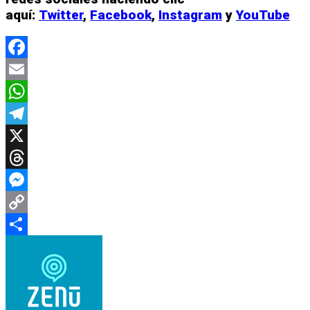
aquí:
Twitter
,
Facebook
,
Instagram
y
YouTube
Facebook
Email
WhatsApp
Telegram
X
Threads
Messenger
Copy
Link
Compartir