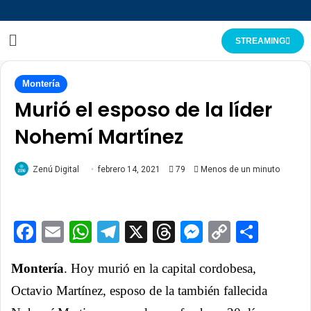
STREAMING
Montería
Murió el esposo de la líder
Nohemí Martínez
Zenú Digital
febrero 14, 2021
79
Menos de un minuto
Facebook
Email
WhatsApp
Telegram
X
Threads
Messenge
Copy
Comp
Link
Montería
. Hoy murió en la capital cordobesa,
Octavio Martínez, esposo de la también fallecida