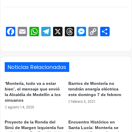
Facebook
Email
WhatsApp
Telegram
X
Threads
Messenge
Copy
Comp
Link
Noticias Relacionadas
‘Montería, todo va a estar
Barrios de Montería no
bien’, el mensaje que envió
tendrán energía eléctrica
la Alcaldía de Medellín a los
este domingo 7 de febrero
sinuanos
febrero 5, 2021
agosto 14, 2020
Proyecto de la Ronda del
Encuentro Histórico en
Sinú de Margen Izquierda fue
Santa Lucía: Montería se