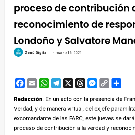
proceso de contribución 
reconocimiento de respo
Londoño y Salvatore Ma
Zenú Digital
marzo 16, 2021
Facebook
Email
WhatsApp
Telegram
X
Threads
Messen
Copy
Co
Link
Redacción
. En un acto con la presencia de Fra
Verdad, y de manera virtual, del exjefe paramil
excomandante de las FARC, este jueves se darán 
proceso de contribución a la verdad y reconoci