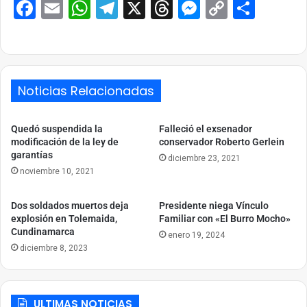
Facebook
Email
WhatsApp
Telegram
X
Threads
Messenge
Copy
Comp
Link
Noticias Relacionadas
Quedó suspendida la
Falleció el exsenador
modificación de la ley de
conservador Roberto Gerlein
garantías
diciembre 23, 2021
noviembre 10, 2021
Dos soldados muertos deja
Presidente niega Vínculo
explosión en Tolemaida,
Familiar con «El Burro Mocho»
Cundinamarca
enero 19, 2024
diciembre 8, 2023
ULTIMAS NOTICIAS