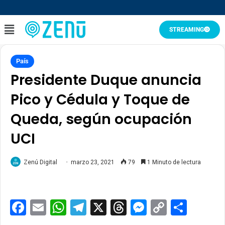
STREAMING
País
Presidente Duque anuncia
Pico y Cédula y Toque de
Queda, según ocupación
UCI
Zenú Digital
marzo 23, 2021
79
1 Minuto de lectura
Facebook
Email
WhatsApp
Telegram
X
Threads
Messenge
Copy
Comp
Link