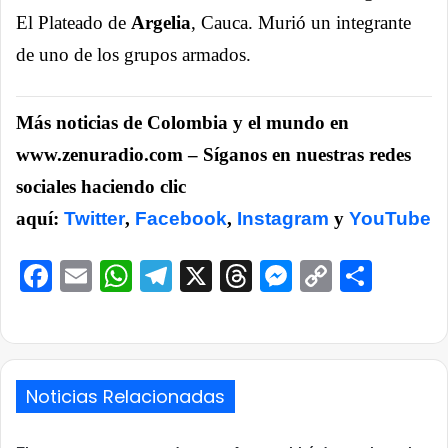
El Plateado de
Argelia
, Cauca. Murió un integrante
de uno de los grupos armados.
Más noticias de Colombia y el mundo en
www.zenuradio.com – Síganos en nuestras redes
sociales haciendo clic
aquí:
Twitter
,
Facebook
,
Instagram
y
YouTube
Facebook
Email
WhatsApp
Telegram
X
Threads
Messenge
Copy
Comp
Link
Noticias Relacionadas