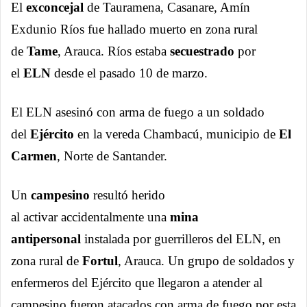
El
exconcejal
de Tauramena, Casanare, Amín
Exdunio Ríos fue hallado muerto en zona rural
de
Tame
, Arauca. Ríos estaba
secuestrado
por
el
ELN
desde el pasado 10 de marzo.
El ELN asesinó con arma de fuego a un soldado
del
Ejército
en la vereda Chambacú, municipio de
El
Carmen
, Norte de Santander.
Un
campesino
resultó herido
al activar accidentalmente una
mina
antipersonal
instalada por guerrilleros del ELN, en
zona rural de
Fortul
, Arauca. Un grupo de soldados y
enfermeros del Ejército que llegaron a atender al
campesino fueron atacados con arma de fuego por esta