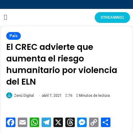
STREAMING
País
El CREC advierte que
aumenta el riesgo
humanitario por violencia
del ELN
Zenú Digital
abril 7, 2021
76
Minutos de lectura
Facebook
Email
WhatsApp
Telegram
X
Threads
Messenge
Copy
Comp
Link