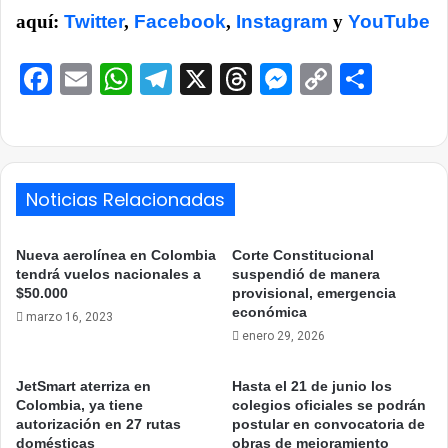
aquí:
Twitter
,
Facebook
,
Instagram
y
YouTube
Facebook
Email
WhatsApp
Telegram
X
Threads
Messenge
Copy
Comp
Link
Noticias Relacionadas
Nueva aerolínea en Colombia
Corte Constitucional
tendrá vuelos nacionales a
suspendió de manera
$50.000
provisional, emergencia
económica
marzo 16, 2023
enero 29, 2026
JetSmart aterriza en
Hasta el 21 de junio los
Colombia, ya tiene
colegios oficiales se podrán
autorización en 27 rutas
postular en convocatoria de
domésticas
obras de mejoramiento