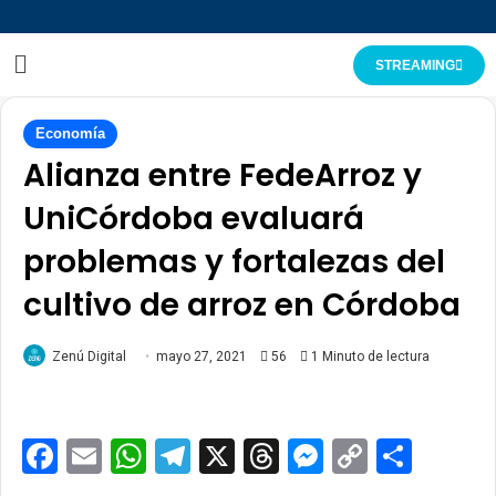
STREAMING
Economía
Alianza entre FedeArroz y
UniCórdoba evaluará
problemas y fortalezas del
cultivo de arroz en Córdoba
Zenú Digital
mayo 27, 2021
56
1 Minuto de lectura
Facebook
Email
WhatsApp
Telegram
X
Threads
Messenge
Copy
Comp
Link