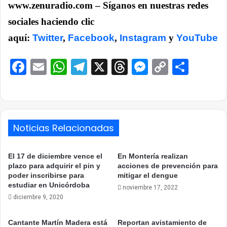
www.zenuradio.com – Síganos en nuestras redes
sociales haciendo clic
aquí:
Twitter
,
Facebook
,
Instagram
y
YouTube
Facebook
Email
WhatsApp
Telegram
X
Threads
Messenge
Copy
Comp
Link
Noticias Relacionadas
El 17 de diciembre vence el
En Montería realizan
plazo para adquirir el pin y
acciones de prevención para
poder inscribirse para
mitigar el dengue
estudiar en Unicórdoba
noviembre 17, 2022
diciembre 9, 2020
Cantante Martín Madera está
Reportan avistamiento de