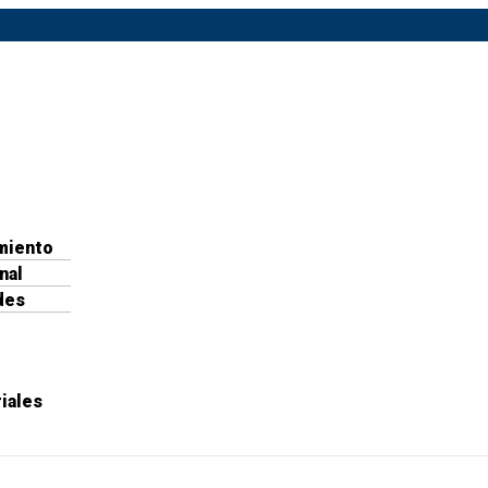
miento
nal
des
iales