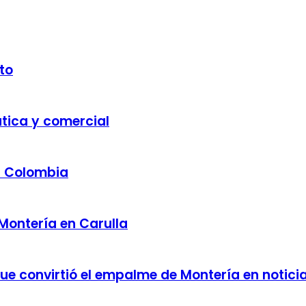
to
ática y comercial
a Colombia
 Montería en Carulla
 que convirtió el empalme de Montería en notici