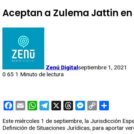
Aceptan a Zulema Jattin en 
Zenú Digital
septiembre 1, 2021
0
65
1 Minuto de lectura
Facebook
Email
WhatsApp
Telegram
X
Threads
Messenge
Copy
Compa
Link
Este miércoles 1 de septiembre, la Jurisdicción Espe
Definición de Situaciones Jurídicas, para aportar v