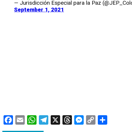
— Jurisdicción Especial para la Paz (@JEP_Co
September 1, 2021
Facebook
Email
WhatsApp
Telegram
X
Threads
Messenge
Copy
Compa
Link