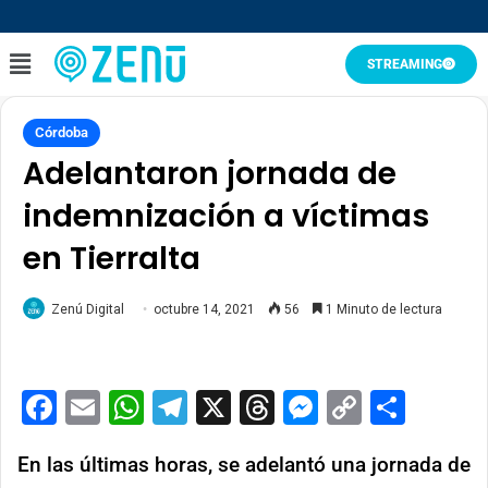
STREAMING
Córdoba
Adelantaron jornada de
indemnización a víctimas
en Tierralta
Zenú Digital
octubre 14, 2021
56
1 Minuto de lectura
Facebook
Email
WhatsApp
Telegram
X
Threads
Messenge
Copy
Comp
Link
En las últimas horas, se adelantó una jornada de