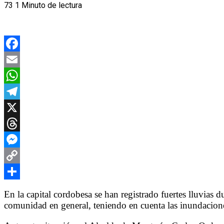
73
1 Minuto de lectura
Facebook
Email
WhatsApp
Telegram
X
Threads
Messenger
Copy
Link
Compartir
En la capital cordobesa se han registrado fuertes lluvias d
comunidad en general, teniendo en cuenta las inundacion