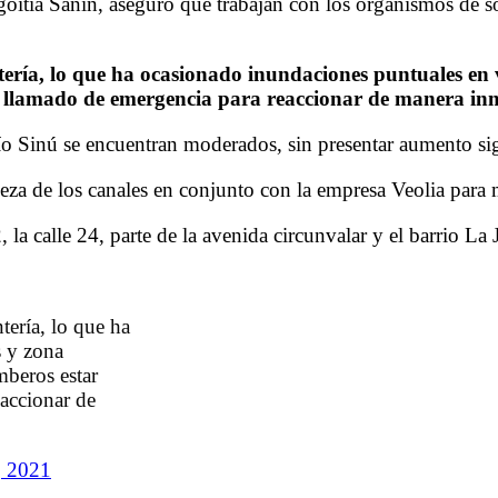
goitia Sanín, aseguró que trabajan con los organismos de so
ría, lo que ha ocasionado inundaciones puntuales en va
er llamado de emergencia para reaccionar de manera i
río Sinú se encuentran moderados, sin presentar aumento sig
za de los canales en conjunto con la empresa Veolia para m
a calle 24, parte de la avenida circunvalar y el barrio La J
ería, lo que ha
s y zona
mberos estar
eaccionar de
, 2021