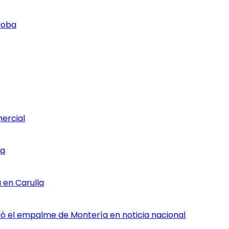
doba
mercial
ia
 en Carulla
rtió el empalme de Montería en noticia nacional