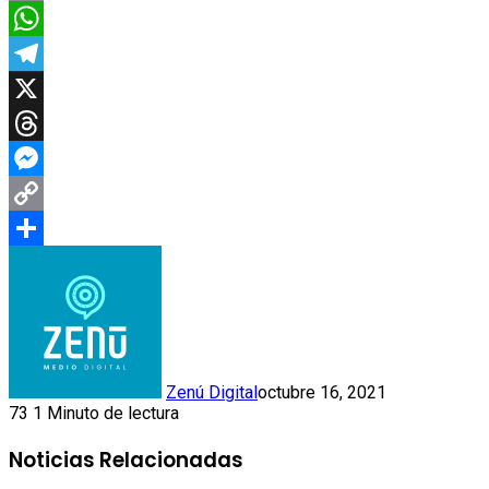
Email
WhatsApp
Telegram
X
Threads
Messenger
Copy
Link
Compartir
Zenú Digital
octubre 16, 2021
73
1 Minuto de lectura
Noticias Relacionadas