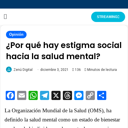
STREAMING
Opinión
¿Por qué hay estigma social
hacia la salud mental?
Zenú Digital
diciembre 3, 2021
136
Minutos de lectura
Facebook
Email
WhatsApp
Telegram
X
Threads
Messenge
Copy
Comp
Link
La Organización Mundial de la Salud (OMS), ha
definido la salud mental como un estado de bienestar