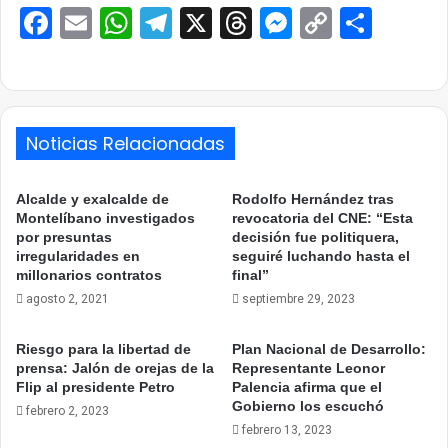
Facebook
Email
WhatsApp
Telegram
X
Threads
Messenge
Copy
Comp
Link
Noticias Relacionadas
Alcalde y exalcalde de
Rodolfo Hernández tras
Montelíbano investigados
revocatoria del CNE: “Esta
por presuntas
decisión fue politiquera,
irregularidades en
seguiré luchando hasta el
millonarios contratos
final”
agosto 2, 2021
septiembre 29, 2023
Riesgo para la libertad de
Plan Nacional de Desarrollo:
prensa: Jalón de orejas de la
Representante Leonor
Flip al presidente Petro
Palencia afirma que el
Gobierno los escuchó
febrero 2, 2023
febrero 13, 2023