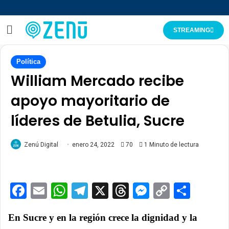
STREAMING
Política
William Mercado recibe
apoyo mayoritario de
líderes de Betulia, Sucre
Zenú Digital
enero 24, 2022
70
1 Minuto de lectura
Facebook
Email
WhatsApp
Telegram
X
Threads
Messenge
Copy
Comp
Link
En Sucre y en la región crece la dignidad y la