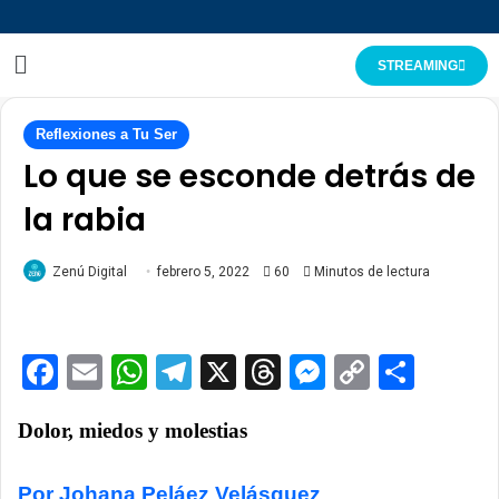
STREAMING
Reflexiones a Tu Ser
Lo que se esconde detrás de
la rabia
Zenú Digital
febrero 5, 2022
60
Minutos de lectura
Facebook
Email
WhatsApp
Telegram
X
Threads
Messenge
Copy
Comp
Link
Dolor, miedos y molestias
Por Johana Peláez Velásquez