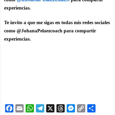
experiencias.
Te invito a que me sigas en todas mis redes sociales
como @JohanaPelaezcoach para compartir
experiencias.
Facebook
Email
WhatsApp
Telegram
X
Threads
Messenge
Copy
Comp