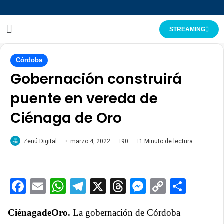
STREAMING
Córdoba
Gobernación construirá
puente en vereda de
Ciénaga de Oro
Zenú Digital
marzo 4, 2022
90
1 Minuto de lectura
Facebook
Email
WhatsApp
Telegram
X
Threads
Messenge
Copy
Comp
Link
CiénagadeOro.
La gobernación de Córdoba