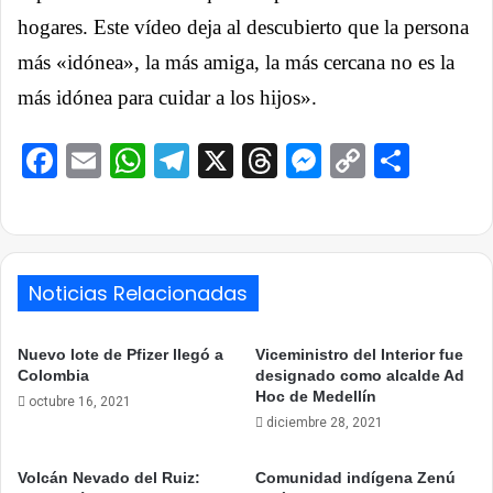
hogares. Este vídeo deja al descubierto que la persona
más «idónea», la más amiga, la más cercana no es la
más idónea para cuidar a los hijos».
Facebook
Email
WhatsApp
Telegram
X
Threads
Messenge
Copy
Comp
Link
Noticias Relacionadas
Nuevo lote de Pfizer llegó a
Viceministro del Interior fue
Colombia
designado como alcalde Ad
Hoc de Medellín
octubre 16, 2021
diciembre 28, 2021
Volcán Nevado del Ruiz:
Comunidad indígena Zenú