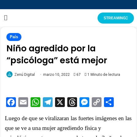
STREAMING
País
Niño agredido por la
“psicóloga” está mejor
Zenú Digital
marzo 10, 2022
67
1 Minuto de lectura
Facebook
Email
WhatsApp
Telegram
X
Threads
Messenge
Copy
Comp
Link
Luego de que se viralizaran las fuertes imágenes en las
que se ve a una mujer agrediendo física y