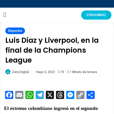
STREAMING
Deportes
Luis Díaz y Liverpool, en la
final de la Champions
League
Zenú Digital
mayo 3, 2022
75
1 Minuto de lectura
Facebook
Email
WhatsApp
Telegram
X
Threads
Messenge
Copy
Comp
Link
El extremo colombiano ingresó en el segundo