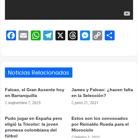
Facebook
Email
WhatsApp
Telegram
X
Threads
Messenge
Copy
Comp
Link
Noticias Relacionadas
Falcao, el Gran Ausente hoy
James y Falcao: ¿hacen falta
en Barranquilla
en la Selección?
septiembre 7, 2023
junio 21, 2021
Pudo jugar en España pero
Estos son los convocados
eligió la Tricolor: la joven
por Reinaldo Rueda para el
promesa colombiana del
Microciclo
fútbol
febrero 2, 2021