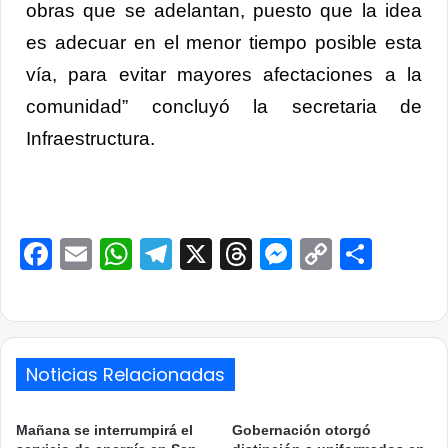
obras que se adelantan, puesto que la idea
es adecuar en el menor tiempo posible esta
vía, para evitar mayores afectaciones a la
comunidad” concluyó la secretaria de
Infraestructura.
Facebook
Email
WhatsApp
Telegram
X
Threads
Messenge
Copy
Comp
Link
Noticias Relacionadas
Mañana se interrumpirá el
Gobernación otorgó