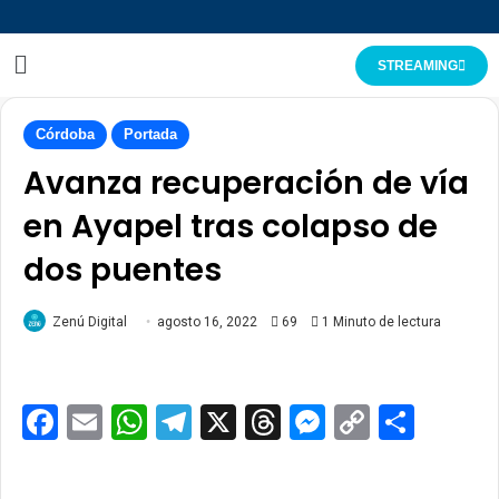
STREAMING
Córdoba
Portada
Avanza recuperación de vía
en Ayapel tras colapso de
dos puentes
Zenú Digital
agosto 16, 2022
69
1 Minuto de lectura
Facebook
Email
WhatsApp
Telegram
X
Threads
Messenge
Copy
Comp
Link