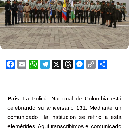
Facebook
Email
WhatsApp
Telegram
X
Threads
Messenge
Copy
Comp
Link
País.
La Policía Nacional de Colombia está
celebrando su aniversario 131. Mediante un
comunicado la institución se refirió a esta
efemérides. Aquí transcribimos el comunicado