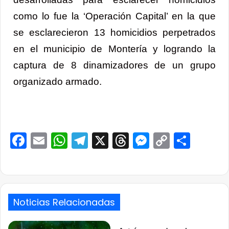
como lo fue la ‘Operación Capital’ en la que
se esclarecieron 13 homicidios perpetrados
en el municipio de Montería y logrando la
captura de 8 dinamizadores de un grupo
organizado armado.
Facebook
Email
WhatsApp
Telegram
X
Threads
Messenge
Copy
Comp
Link
Noticias Relacionadas