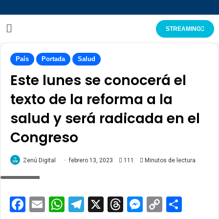
STREAMING
País
Portada
Salud
Este lunes se conocerá el
texto de la reforma a la
salud y será radicada en el
Congreso
Zenú Digital
febrero 13, 2023
111
Minutos de lectura
Bogot
Facebook
Email
WhatsApp
Telegram
X
Threads
Messenge
Copy
Comp