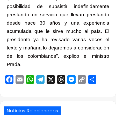
posibilidad de subsistir indefinidamente
prestando un servicio que llevan prestando
desde hace 30 años y una experiencia
acumulada que le sirve mucho al país. El
presidente ya ha revisado varias veces el
texto y mañana lo dejaremos a consideración
de los colombianos”, explico el ministro
Prada.
Facebook
Email
WhatsApp
Telegram
X
Threads
Messenge
Copy
Comp
Link
Noticias Relacionadas