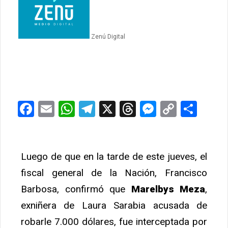
Zenú Digital
Facebook
Email
WhatsApp
Telegram
X
Threads
Messeng
Copy
Com
Link
Luego de que en la tarde de este jueves, el
fiscal general de la Nación, Francisco
Barbosa, confirmó que
Marelbys Meza
,
exniñera de Laura Sarabia acusada de
robarle 7.000 dólares, fue interceptada por