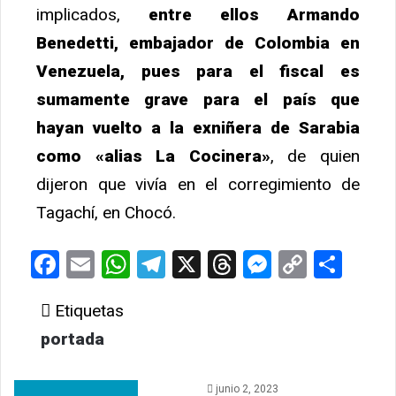
implicados,
entre ellos Armando
Benedetti, embajador de Colombia en
Venezuela, pues para el fiscal es
sumamente grave para el país que
hayan vuelto a la exniñera de Sarabia
como «alias La Cocinera»
, de quien
dijeron que vivía en el corregimiento de
Tagachí, en Chocó.
Facebook
Email
WhatsApp
Telegram
X
Threads
Messeng
Copy
Com
Link
Etiquetas
portada
junio 2, 2023