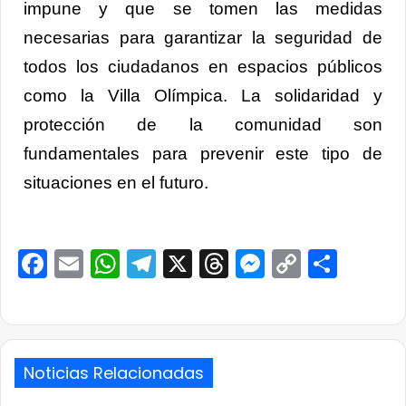
impune y que se tomen las medidas
necesarias para garantizar la seguridad de
todos los ciudadanos en espacios públicos
como la Villa Olímpica. La solidaridad y
protección de la comunidad son
fundamentales para prevenir este tipo de
situaciones en el futuro.
Facebook
Email
WhatsApp
Telegram
X
Threads
Messenge
Copy
Comp
Link
Noticias Relacionadas