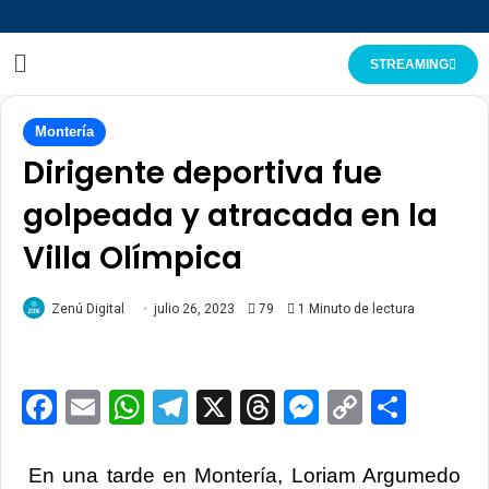
STREAMING
Montería
Dirigente deportiva fue
golpeada y atracada en la
Villa Olímpica
Zenú Digital
julio 26, 2023
79
1 Minuto de lectura
Facebook
Email
WhatsApp
Telegram
X
Threads
Messenge
Copy
Comp
Link
En una tarde en Montería, Loriam Argumedo