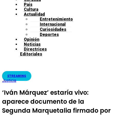
País
Cultura
Actualidad
Entretenimiento
Internacional
Curiosidades
Deportes
Opinión
Noticias
Directrices
Editoriales
STREAMING
Justicia
‘Iván Márquez’ estaría vivo:
aparece documento de la
Segunda Marquetalia firmado por