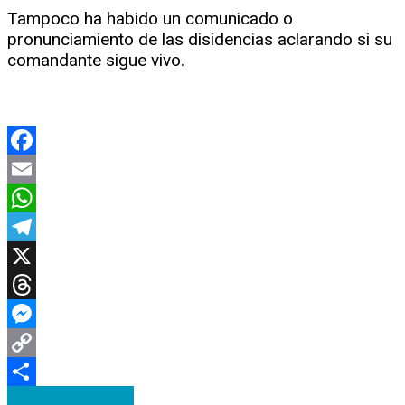
Tampoco ha habido un comunicado o
pronunciamiento de las disidencias aclarando si su
comandante sigue vivo.
Facebook
Email
WhatsApp
Telegram
X
Threads
Messenger
Copy
Link
Compartir