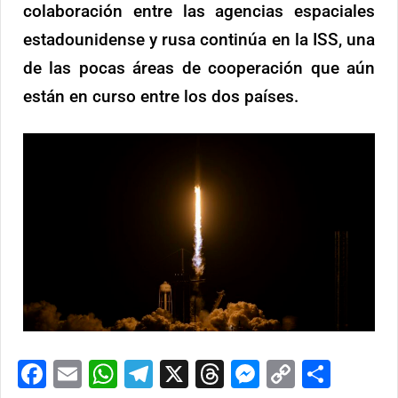
colaboración entre las agencias espaciales
estadounidense y rusa continúa en la ISS, una
de las pocas áreas de cooperación que aún
están en curso entre los dos países.
Facebook
Email
WhatsApp
Telegram
X
Threads
Messenge
Copy
Comp