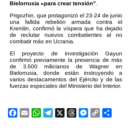
Bielorrusia «para crear tensión”
.
Prigozhin, que protagonizó el 23-24 de junio
una fallida rebelión armada contra el
Kremlin, confirmó la víspera que ha dejado
de reclutar nuevos combatientes al no
combatir más en Ucrania.
El proyecto de investigación Gayun
confirmó previamente la presencia de más
de 3.500 milicianos de Wagner en
Bielorrusia, donde están instruyendo a
varios destacamentos del Ejército y de las
fuerzas especiales del Ministerio del Interior.
Facebook
Email
WhatsApp
Telegram
X
Threads
Messeng
Copy
Comp
Link