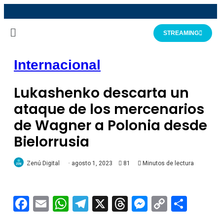
STREAMING
Internacional
Lukashenko descarta un
ataque de los mercenarios
de Wagner a Polonia desde
Bielorrusia
Zenú Digital
agosto 1, 2023
81
Minutos de lectura
Facebook
Email
WhatsApp
Telegram
X
Threads
Messeng
Copy
Comp
Link