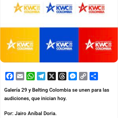
Facebook
Email
WhatsApp
Telegram
X
Threads
Messenge
Copy
Comp
Link
Galería 29 y Belting Colombia se unen para las
audiciones, que inician hoy.
Por: Jairo Aníbal Doria.