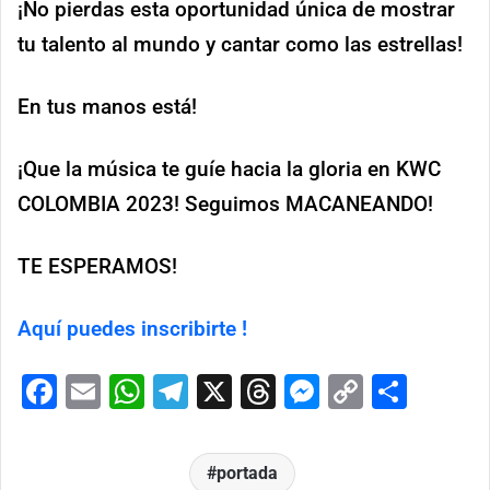
¡No pierdas esta oportunidad única de mostrar
tu talento al mundo y cantar como las estrellas!
En tus manos está!
¡Que la música te guíe hacia la gloria en KWC
COLOMBIA 2023! Seguimos MACANEANDO!
TE ESPERAMOS!
Aquí puedes inscribirte !
Facebook
Email
WhatsApp
Telegram
X
Threads
Messenge
Copy
Comp
Link
portada