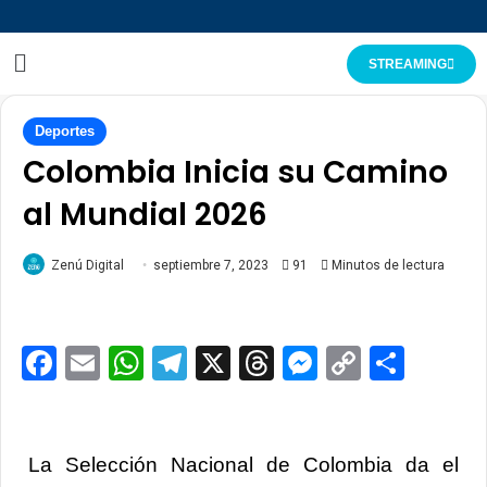
STREAMING
Deportes
Colombia Inicia su Camino
al Mundial 2026
Zenú Digital
septiembre 7, 2023
91
Minutos de lectura
Facebook
Email
WhatsApp
Telegram
X
Threads
Messenge
Copy
Comp
Link
La Selección Nacional de Colombia da el