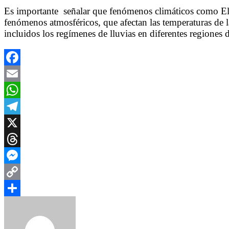
Es importante señalar que fenómenos climáticos como El 
fenómenos atmosféricos, que afectan las temperaturas de la 
incluidos los regímenes de lluvias en diferentes regiones
Facebook
Email
WhatsApp
Telegram
X
Threads
Messenger
Copy
Link
Compartir