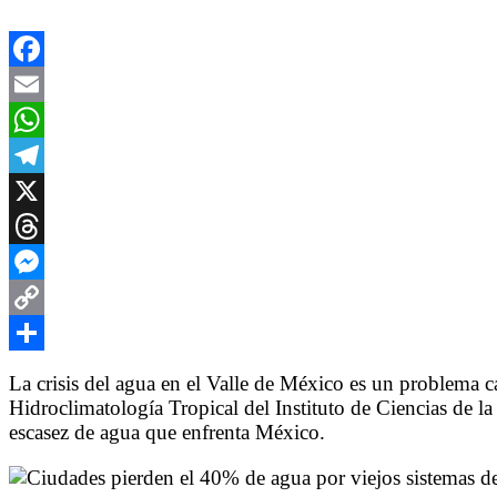
Facebook
Email
WhatsApp
Telegram
X
Threads
Messenger
Copy
Link
Compartir
La crisis del agua en el Valle de México es un problema 
Hidroclimatología Tropical del Instituto de Ciencias de
escasez de agua que enfrenta México.