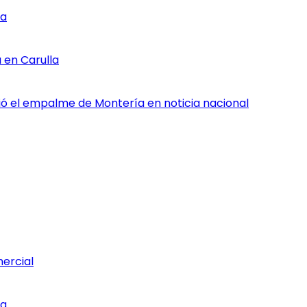
ia
 en Carulla
rtió el empalme de Montería en noticia nacional
mercial
ia